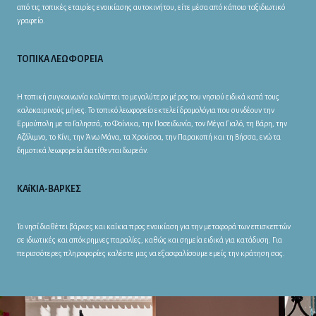
από τις τοπικές εταιρίες ενοικίασης αυτοκινήτου, είτε μέσα από κάποιο ταξιδιωτικό
γραφείο.
ΤΟΠΙΚΑ ΛΕΩΦΟΡΕΙΑ
Η τοπική συγκοινωνία καλύπτει το μεγαλύτερο μέρος του νησιού ειδικά κατά τους
καλοκαιρινούς μήνες. Το τοπικό λεωφορείο εκτελεί δρομολόγια που συνδέουν την
Ερμούπολη με το Γαλησσά, το Φοίνικα, την Ποσειδωνία, τον Μέγα Γιαλό, τη Βάρη, την
Αζόλιμνο, το Κίνι, την Άνω Μάνα, τα Χρούσσα, την Παρακοπή και τη Βήσσα, ενώ τα
δημοτικά λεωφορεία διατίθενται δωρεάν.
ΚΑΐΚΙΑ-ΒΑΡΚΕΣ
Το νησί διαθέτει βάρκες και καΐκια προς ενοικίαση για την μεταφορά των επισκεπτών
σε ιδιωτικές και απόκρημνες παραλίες, καθώς και σημεία ειδικά για κατάδυση. Για
περισσότερες πληροφορίες καλέστε μας να εξασφαλίσουμε εμείς την κράτηση σας.