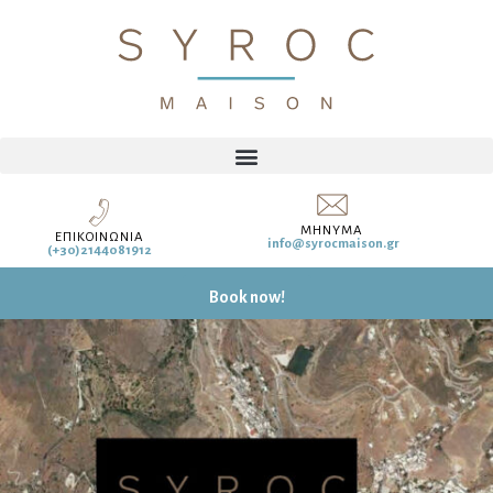
ΜΗΝΥΜΑ
ΕΠΙΚΟΙΝΩΝΙΑ
info@syrocmaison.gr
(+30)2144081912
Book
now!