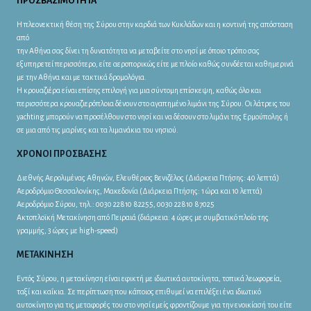
ΠΡΟΣΒΑΣΙΜΟΤΗΤΑ
Η πλεονεκτική θέση της Σύρου στην καρδιά των Κυκλάδων και η κοντινή της απόσταση
από
την Αθήνα σας δίνει τη δυνατότητα να μεταβείτε στο νησί με όποιο τρόπο σας
εξυπηρετεί περισσότερο, είτε αεροπορικώς είτε με πλοίο καθώς συνδέεται καθημερινά
με την Αθήνα και με τακτικά δρομολόγια.
Η κρουαζιέρα είναι επίσης επιλογή για μια σύντομη επίσκεψη, καθώς όλο και
περισσότερα κρουαζιερόπλοια δένουν στο αγαπημένο λιμάνι της Σύρου. Οι λάτρεις του
yachting μπορούν να προσέλθουν στο νησί και να δέσουν στο λιμάνι της Ερμούπολης ή
σε μια από τις μαρίνες και τα λιμανάκια του νησιού.
ΧΡΟΝΟΙ ΠΡΟΣΒΑΣΗΣ
Διεθνής Αερολιμένας Αθηνών, Ελευθέριος Βενιζέλος (Διάρκεια Πτήσης: 40 λεπτά)
Αεροδρόμιο Θεσσαλονίκης, Μακεδονία (Διάρκεια Πτήσης: 1 ώρα και 10 λεπτά)
Αεροδρόμιο Σύρου, τηλ.: 0030 22810 82255, 0030 22810 87025
Ακτοπλοϊκή Μετακίνηση από Πειραιά (διάρκεια: 4 ώρες με συμβατικό πλοίο της
γραμμής, 3 ώρες με high-speed)
ΜΕΤΑΚΙΝΗΣΗ
Εντός Σύρου, η μετακίνηση είναι εφικτή με ιδιωτικά αυτοκίνητα, τοπικά λεωφορεία,
ταξί και καΐκια. Σε περίπτωση που κάποιος επιθυμεί να επιλέξει ένα ιδιωτικό
αυτοκίνητο για τις μεταφορές του στο νησί εμείς φροντίζουμε για την ενοικίασή του είτε